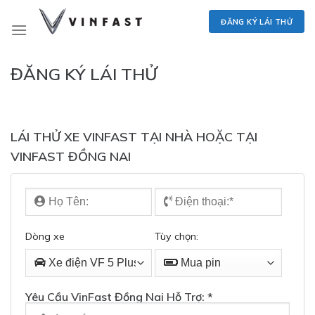
Skip
ĐĂNG KÝ LÁI THỬ
to
content
ĐĂNG KÝ LÁI THỬ
LÁI THỬ XE VINFAST TẠI NHÀ HOẶC TẠI
VINFAST ĐỒNG NAI
Dòng xe
Tùy chọn:
Yêu Cầu VinFast Đồng Nai Hỗ Trợ: *