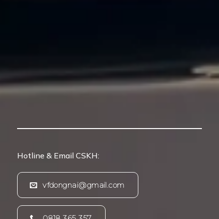
Hotline & Email CSKH:
vfdongnai@gmail.com
0818 365 357