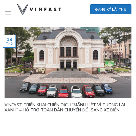
Skip
ĐĂNG KÝ LÁI THỬ
to
content
19
Th2
VINFAST TRIỂN KHAI CHIẾN DỊCH “MÃNH LIỆT VÌ TƯƠNG LAI
XANH” – HỖ TRỢ TOÀN DÂN CHUYỂN ĐỔI SANG XE ĐIỆN
...