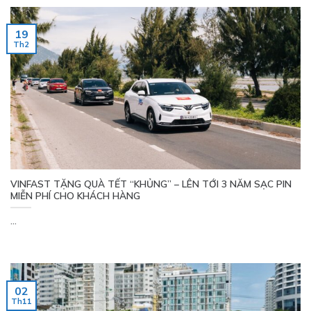
19
Th2
VINFAST TẶNG QUÀ TẾT “KHỦNG” – LÊN TỚI 3 NĂM SẠC PIN
MIỄN PHÍ CHO KHÁCH HÀNG
...
02
Th11