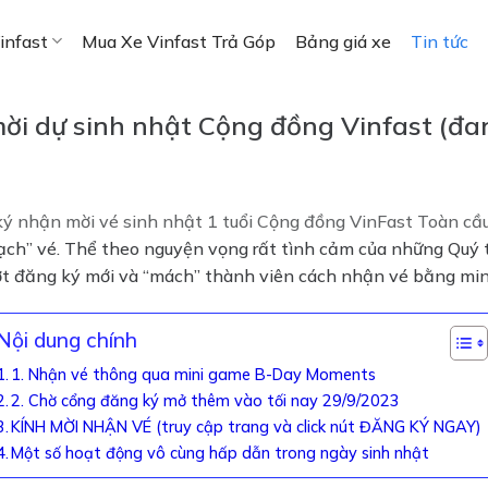
infast
Mua Xe Vinfast Trả Góp
Bảng giá xe
Tin tức
ời dự sinh nhật Cộng đồng Vinfast (đa
ý nhận mời vé sinh nhật 1 tuổi Cộng đồng VinFast Toàn cầ
sạch” vé. Thể theo nguyện vọng rất tình cảm của những Quý 
t đăng ký mới và “mách” thành viên cách nhận vé bằng m
Nội dung chính
1. Nhận vé thông qua mini game B-Day Moments
2. Chờ cổng đăng ký mở thêm vào tối nay 29/9/2023
KÍNH MỜI NHẬN VÉ (truy cập trang và click nút ĐĂNG KÝ NGAY)
Một số hoạt động vô cùng hấp dẫn trong ngày sinh nhật