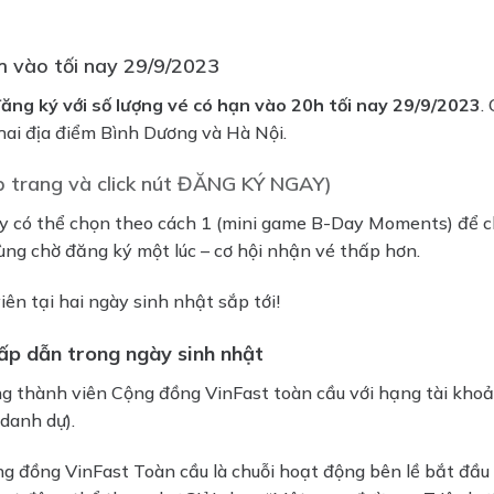
m vào tối nay 29/9/2023
đăng ký với số lượng vé có hạn vào 20h tối nay 29/9/2023
.
hai địa điểm Bình Dương và Hà Nội.
 trang và click nút ĐĂNG KÝ NGAY)
ay có thể chọn theo cách 1 (mini game B-Day Moments) để c
cùng chờ đăng ký một lúc – cơ hội nhận vé thấp hơn.
n tại hai ngày sinh nhật sắp tới!
ấp dẫn trong ngày sinh nhật
êng thành viên Cộng đồng VinFast toàn cầu với hạng tài khoả
danh dự).
g đồng VinFast Toàn cầu là chuỗi hoạt động bên lề bắt đầu