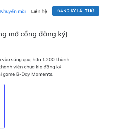
Khuyến mãi
Liên hệ
ĐĂNG KÝ LÁI THỬ
ng mở cổng đăng ký)
u
vào sáng qua, hơn 1.200 thành
thành viên chưa kịp đăng ký
ini game B-Day Moments.