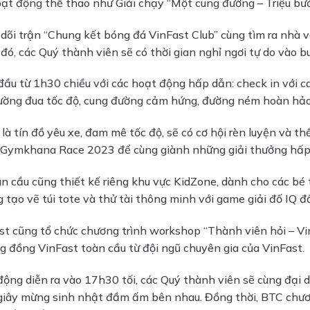
oạt động thể thao như Giải chạy “Một cung đường – Triệu bướ
dõi trận “Chung kết bóng đá VinFast Club” cùng tìm ra nhà v
, các Quý thành viên sẽ có thời gian nghỉ ngơi tự do vào buổi
đầu từ 1h30 chiều với các hoạt động hấp dẫn: check in với 
ường đua tốc độ, cung đường cảm hứng, đường ném hoàn hả
 là tín đồ yêu xe, đam mê tốc độ, sẽ có cơ hội rèn luyện và 
b Gymkhana Race 2023 để cùng giành những giải thưởng hấp
n cầu cũng thiết kế riêng khu vực KidZone, dành cho các bé
 tạo vẽ túi tote và thử tài thông minh với game giải đố IQ đầ
t cũng tổ chức chương trình workshop “Thành viên hỏi – VinFa
g đồng VinFast toàn cầu từ đội ngũ chuyên gia của VinFast.
 động diễn ra vào 17h30 tối, các Quý thành viên sẽ cùng đại d
giây mừng sinh nhật đầm ấm bên nhau. Đồng thời, BTC chương