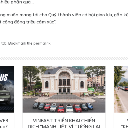
nhiều phần quà…
g muốn mang tới cho Quý thành viên cơ hội giao lưu, gắn kế
 cộng đồng triệu cảm xúc”.
 tức
. Bookmark the
permalink
.
 VF3
VINFAST TRIỂN KHAI CHIẾN
mua?
DỊCH “MÃNH LIỆT VÌ TƯƠNG LAI
“K