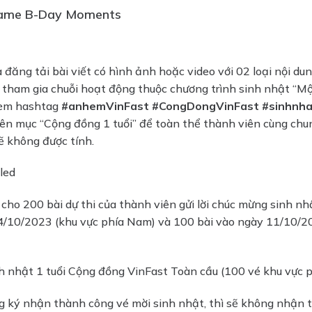
 game B-Day Moments
đăng tải bài viết có hình ảnh hoặc video với 02 loại nội du
 tham gia chuỗi hoạt động thuộc chương trình sinh nhật “Một
kèm hashtag
#anhemVinFast #CongDongVinFast #sinhnha
yên mục “Cộng đồng 1 tuổi” để toàn thể thành viên cùng chu
sẽ không được tính.
ho 200 bài dự thi của thành viên gửi lời chúc mừng sinh n
4/10/2023 (khu vực phía Nam) và 100 bài vào ngày 11/10/20
h nhật 1 tuổi Cộng đồng VinFast Toàn cầu (100 vé khu vực p
 ký nhận thành công vé mời sinh nhật, thì sẽ không nhận t