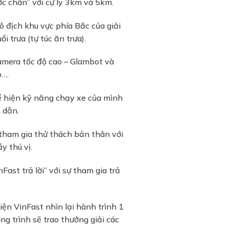
c chân” với cự ly 3km và 5km.
ô địch khu vực phía Bắc của giải
 trưa (tự túc ăn trưa).
camera tốc độ cao – Glambot và
o….
thể hiện kỹ năng chạy xe của mình
 dẫn.
 tham gia thử thách bản thân với
y thú vị.
st trả lời” với sự tham gia trả
iện VinFast nhìn lại hành trình 1
 trình sẽ trao thưởng giải các