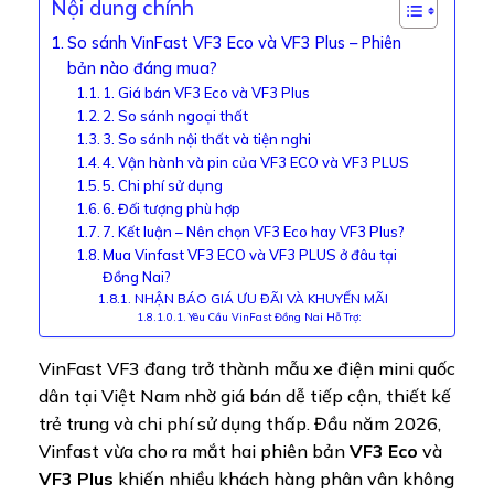
Nội dung chính
So sánh VinFast VF3 Eco và VF3 Plus – Phiên
bản nào đáng mua?
1. Giá bán VF3 Eco và VF3 Plus
2. So sánh ngoại thất
3. So sánh nội thất và tiện nghi
4. Vận hành và pin của VF3 ECO và VF3 PLUS
5. Chi phí sử dụng
6. Đối tượng phù hợp
7. Kết luận – Nên chọn VF3 Eco hay VF3 Plus?
Mua Vinfast VF3 ECO và VF3 PLUS ở đâu tại
Đồng Nai?
NHẬN BÁO GIÁ ƯU ĐÃI VÀ KHUYẾN MÃI
Yêu Cầu VinFast Đồng Nai Hỗ Trợ:
VinFast VF3 đang trở thành mẫu xe điện mini quốc
dân tại Việt Nam nhờ giá bán dễ tiếp cận, thiết kế
trẻ trung và chi phí sử dụng thấp. Đầu năm 2026,
Vinfast vừa cho ra mắt hai phiên bản
VF3 Eco
và
VF3 Plus
khiến nhiều khách hàng phân vân không