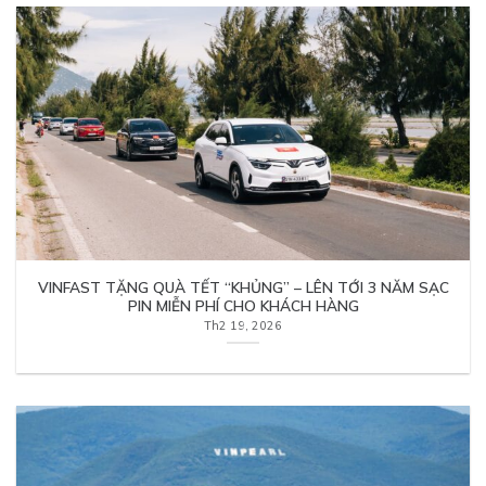
VINFAST TẶNG QUÀ TẾT “KHỦNG” – LÊN TỚI 3 NĂM SẠC
PIN MIỄN PHÍ CHO KHÁCH HÀNG
Th2 19, 2026