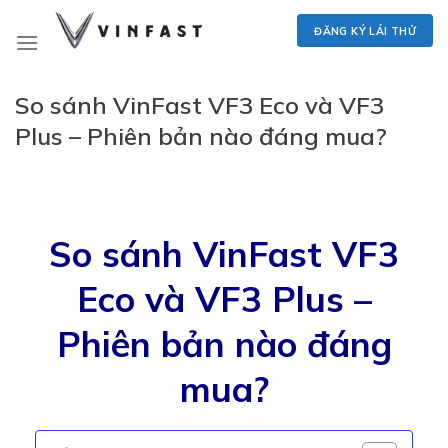
Skip
ĐĂNG KÝ LÁI THỬ
to
content
So sánh VinFast VF3 Eco và VF3
Plus – Phiên bản nào đáng mua?
So sánh VinFast VF3
Eco và VF3 Plus –
Phiên bản nào đáng
mua?