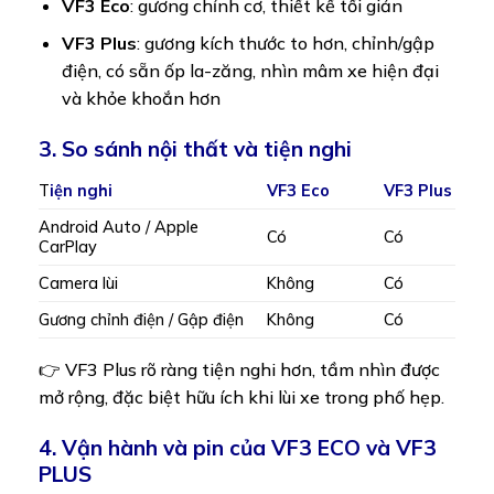
VF3 Eco
: gương chỉnh cơ, thiết kế tối giản
VF3 Plus
: gương kích thước to hơn, chỉnh/gập
điện, có sẵn ốp la-zăng, nhìn mâm xe hiện đại
và khỏe khoắn hơn
3. So sánh nội thất và tiện nghi
T
iện nghi
VF3 Eco
VF3 Plus
Android Auto / Apple
Có
Có
CarPlay
Camera lùi
Không
Có
Gương chỉnh điện / Gập điện
Không
Có
👉 VF3 Plus rõ ràng tiện nghi hơn, tầm nhìn được
mở rộng, đặc biệt hữu ích khi lùi xe trong phố hẹp.
4. Vận hành và pin của VF3 ECO và VF3
PLUS