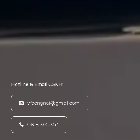
Hotline & Email CSKH:
vfdongnai@gmail.com
0818 365 357