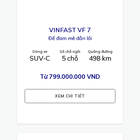
VINFAST
VF 7
Để đam mê dẫn lối
Dòng xe
Số chỗ ngồi
Quãng đường
SUV-C
5 chỗ
498 km
Từ 799.000.000 VND
XEM CHI TIẾT