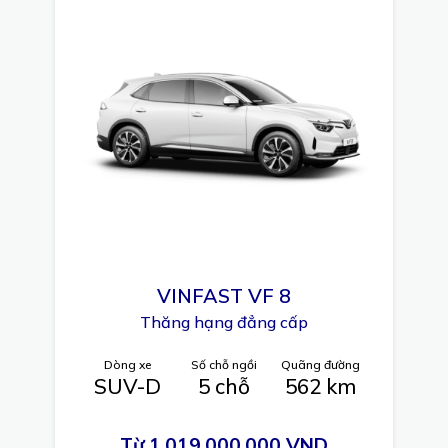
VINFAST
VF 8
Thăng hạng đẳng cấp
Dòng xe
Số chỗ ngồi
Quãng đường
SUV-D
5 chỗ
562 km
Từ 1.019.000.000 VND