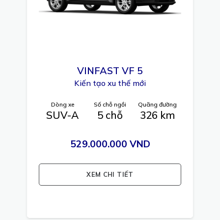
VINFAST
VF 5
Kiến tạo xu thế mới
Dòng xe
Số chỗ ngồi
Quãng đường
SUV-A
5 chỗ
326 km
529.000.000 VND
XEM CHI TIẾT