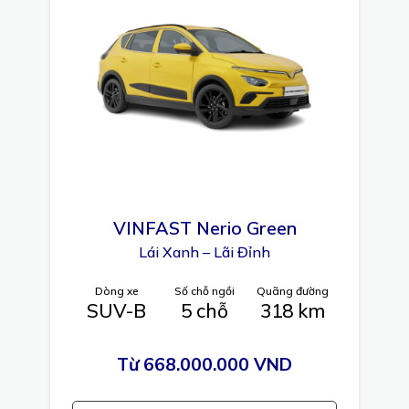
VINFAST
Nerio Green
Lái Xanh – Lãi Đỉnh
Dòng xe
Số chỗ ngồi
Quãng đường
SUV-B
5 chỗ
318 km
Từ 668.000.000 VND