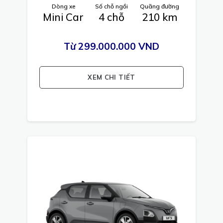
Dòng xe
Số chỗ ngồi
Quãng đường
Mini Car
4 chỗ
210 km
Từ 299.000.000 VND
XEM CHI TIẾT