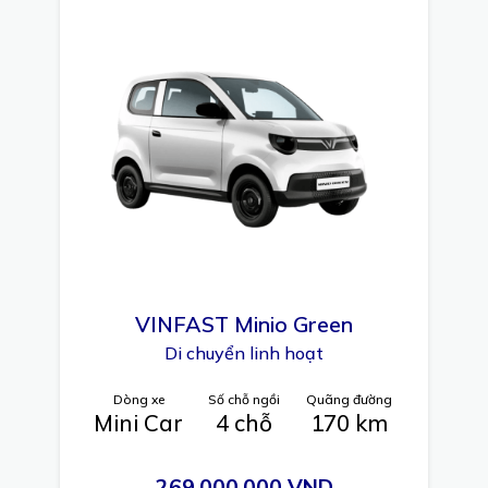
VINFAST
Minio Green
Di chuyển linh hoạt
Dòng xe
Số chỗ ngồi
Quãng đường
Mini Car
4 chỗ
170 km
269.000.000 VND