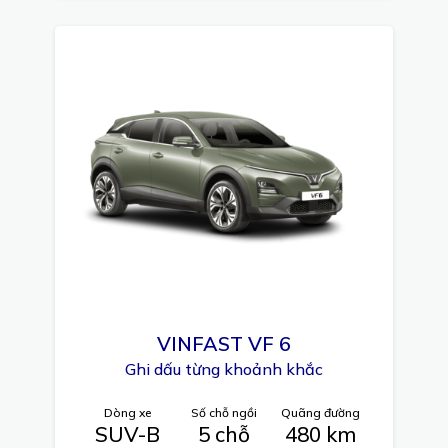
VINFAST
VF 6
Ghi dấu từng khoảnh khắc
Dòng xe
Số chỗ ngồi
Quãng đường
SUV-B
5 chỗ
480 km