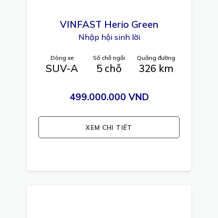
VINFAST
Herio Green
Nhập hội sinh lời
Dòng xe
Số chỗ ngồi
Quãng đường
SUV-A
5 chỗ
326 km
499.000.000 VND
XEM CHI TIẾT