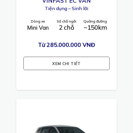
VINFAST
EC VAN
Tiện dụng – Sinh lời
Dòng xe
Số chỗ ngồi
Quãng đường
2 chỗ
~150km
Mini Van
Từ 285.000.000 VNĐ
XEM CHI TIẾT