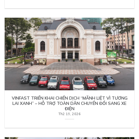
VINFAST TRIỂN KHAI CHIẾN DỊCH “MÃNH LIỆT VÌ TƯƠNG
LAI XANH” – HỖ TRỢ TOÀN DÂN CHUYỂN ĐỔI SANG XE
ĐIỆN
Th2 19, 2026