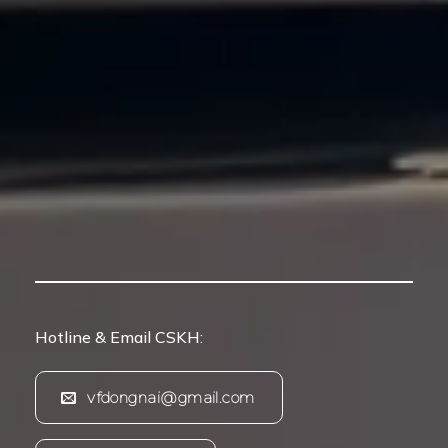
Hotline & Email CSKH:
vfdongnai@gmail.com