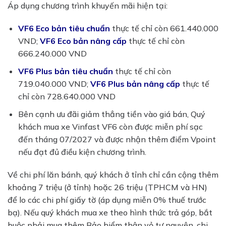
Áp dụng chương trình khuyến mãi hiện tại:
VF6 Eco bản tiêu chuẩn
thực tế chỉ còn 661.440.000
VND;
VF6 Eco bản nâng cấp
thực tế chỉ còn
666.240.000 VND
VF6 Plus bản tiêu chuẩn
thực tế chỉ còn
719.040.000 VND;
VF6 Plus bản nâng cấp
thực tế
chỉ còn 728.640.000 VND
Bên cạnh ưu đãi giảm thẳng tiền vào giá bán, Quý
khách mua xe Vinfast VF6 còn được miễn phí sạc
đến tháng 07/2027 và được nhận thêm điểm Vpoint
nếu đạt đủ điều kiện chương trình.
Về chi phí lăn bánh, quý khách ở tỉnh chỉ cần cộng thêm
khoảng 7 triệu (ở tỉnh) hoặc 26 triệu (TPHCM và HN)
để lo các chi phí giấy tờ (áp dụng miễn 0% thuế trước
bạ). Nếu quý khách mua xe theo hình thức trả góp, bắt
buộc phải mua thêm Bảo hiểm thân vỏ tự nguyện, chi