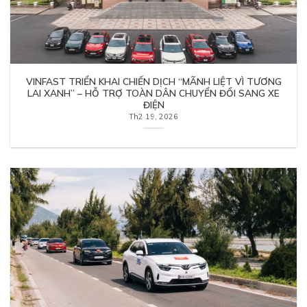
VINFAST TRIỂN KHAI CHIẾN DỊCH “MÃNH LIỆT VÌ TƯƠNG
LAI XANH” – HỖ TRỢ TOÀN DÂN CHUYỂN ĐỔI SANG XE
ĐIỆN
Th2 19, 2026