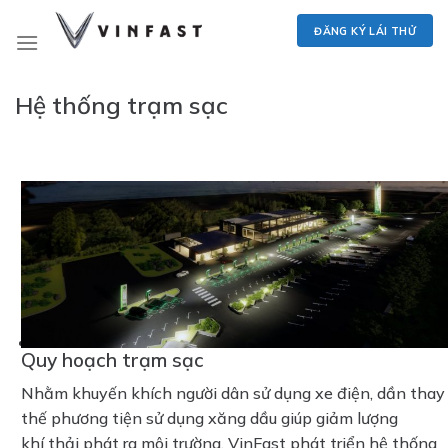
Skip
ĐĂNG KÝ LÁI THỬ
to
content
Hệ thống trạm sạc
Quy hoạch trạm sạc
Nhằm khuyến khích người dân sử dụng xe điện, dần thay
thế phương tiện sử dụng xăng dầu giúp giảm lượng
khí thải phát ra môi trường, VinFast phát triển hệ thống