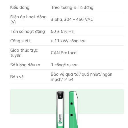
Kiểu dáng
Treo tường & Tủ đứng
Điện áp hoạt động
3 pha, 304 – 456 VAC
(V)
Tần số hoạt động
50 ± 5% Hz
Công suất
≥ 11 kW/ cổng sạc
Giao thức trực
CAN Protocol
tuyến
Số lượng đầu ra
1 cổng/trụ sạc
Bảo vệ quá tải/ quá nhiệt/ ngắn
Bảo vệ
mạch/ IP 54